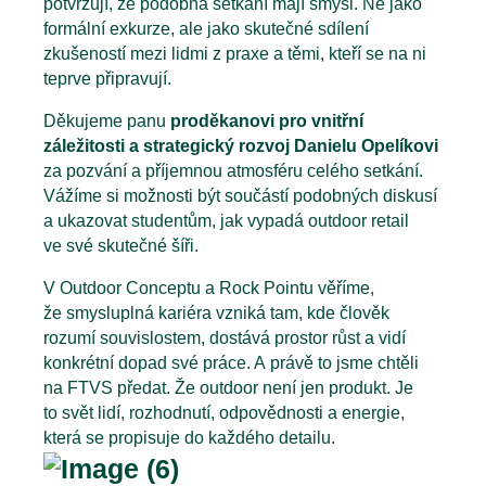
potvrzují, že podobná setkání mají smysl. Ne jako
formální exkurze, ale jako skutečné sdílení
zkušeností mezi lidmi z praxe a těmi, kteří se na ni
teprve připravují.
Děkujeme panu
proděkanovi pro vnitřní
záležitosti a strategický rozvoj Danielu Opelíkovi
za pozvání a příjemnou atmosféru celého setkání.
Vážíme si možnosti být součástí podobných diskusí
a ukazovat studentům, jak vypadá outdoor retail
ve své skutečné šíři.
V Outdoor Conceptu a Rock Pointu věříme,
že smysluplná kariéra vzniká tam, kde člověk
rozumí souvislostem, dostává prostor růst a vidí
konkrétní dopad své práce. A právě to jsme chtěli
na FTVS předat. Že outdoor není jen produkt. Je
to svět lidí, rozhodnutí, odpovědnosti a energie,
která se propisuje do každého detailu.