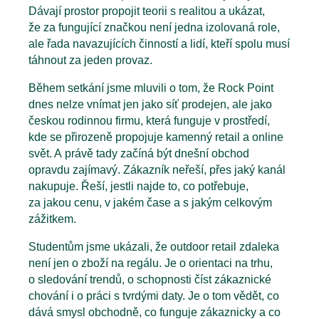
Dávají prostor propojit teorii s realitou a ukázat,
že za fungující značkou není jedna izolovaná role,
ale řada navazujících činností a lidí, kteří spolu musí
táhnout za jeden provaz.
Během setkání jsme mluvili o tom, že Rock Point
dnes nelze vnímat jen jako síť prodejen, ale jako
českou rodinnou firmu, která funguje v prostředí,
kde se přirozeně propojuje kamenný retail a online
svět. A právě tady začíná být dnešní obchod
opravdu zajímavý. Zákazník neřeší, přes jaký kanál
nakupuje. Řeší, jestli najde to, co potřebuje,
za jakou cenu, v jakém čase a s jakým celkovým
zážitkem.
Studentům jsme ukázali, že outdoor retail zdaleka
není jen o zboží na regálu. Je o orientaci na trhu,
o sledování trendů, o schopnosti číst zákaznické
chování i o práci s tvrdými daty. Je o tom vědět, co
dává smysl obchodně, co funguje zákaznicky a co