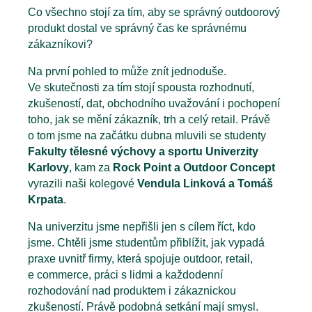
Co všechno stojí za tím, aby se správný outdoorový
produkt dostal ve správný čas ke správnému
zákazníkovi?
Na první pohled to může znít jednoduše.
Ve skutečnosti za tím stojí spousta rozhodnutí,
zkušeností, dat, obchodního uvažování i pochopení
toho, jak se mění zákazník, trh a celý retail. Právě
o tom jsme na začátku dubna mluvili se studenty
Fakulty tělesné výchovy a sportu Univerzity
Karlovy
, kam za
Rock Point a Outdoor Concept
vyrazili naši kolegové
Vendula Linková a Tomáš
Krpata
.
Na univerzitu jsme nepřišli jen s cílem říct, kdo
jsme. Chtěli jsme studentům přiblížit, jak vypadá
praxe uvnitř firmy, která spojuje outdoor, retail,
e commerce, práci s lidmi a každodenní
rozhodování nad produktem i zákaznickou
zkušeností. Právě podobná setkání mají smysl.