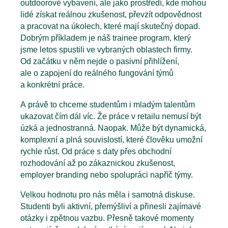
outdoorové vybavení, ale jako prostředí, kde mohou
lidé získat reálnou zkušenost, převzít odpovědnost
a pracovat na úkolech, které mají skutečný dopad.
Dobrým příkladem je náš trainee program, který
jsme letos spustili ve vybraných oblastech firmy.
Od začátku v něm nejde o pasivní přihlížení,
ale o zapojení do reálného fungování týmů
a konkrétní práce.
A právě to chceme studentům i mladým talentům
ukazovat čím dál víc. Že práce v retailu nemusí být
úzká a jednostranná. Naopak. Může být dynamická,
komplexní a plná souvislostí, které člověku umožní
rychle růst. Od práce s daty přes obchodní
rozhodování až po zákaznickou zkušenost,
employer branding nebo spolupráci napříč týmy.
Velkou hodnotu pro nás měla i samotná diskuse.
Studenti byli aktivní, přemýšliví a přinesli zajímavé
otázky i zpětnou vazbu. Přesně takové momenty