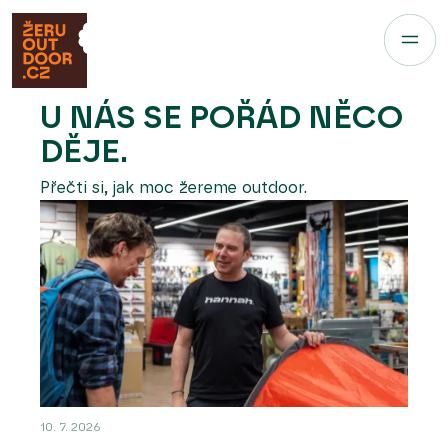
U NÁS SE POŘÁD NĚCO
DĚJE.
Přečti si, jak moc žereme outdoor.
10. 7. 2026