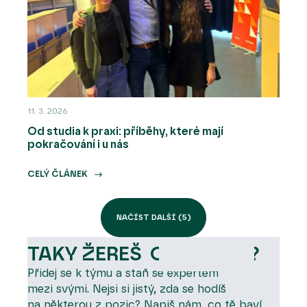
11. 3. 2026
Od studia k praxi: příběhy, které mají
pokračování i u nás
CELÝ ČLÁNEK
NAČÍST DALŠÍ (5)
TAKY ŽEREŠ OUTDOOR?
Přidej se k týmu a staň se expertem
mezi svými. Nejsi si jistý, zda se hodíš
na některou z pozic? Napiš nám, co tě baví,